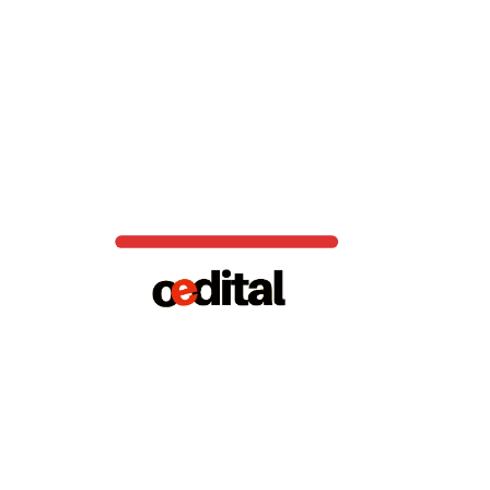
Potencial de crédito:
ACESSAR CARTÃO »
Como Solicitar Cartão C6 Bank: Passo a Passo!
★★★★★
SEM ANUIDADE