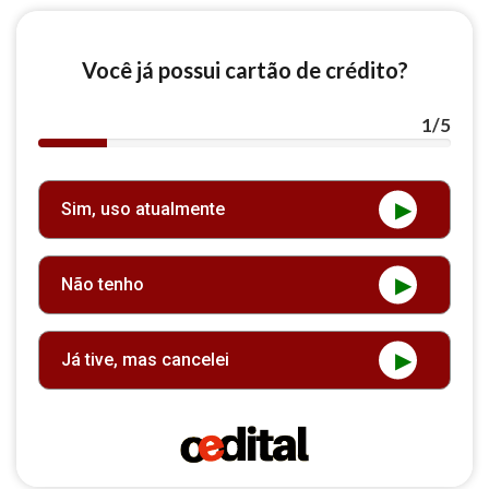
Você já possui cartão de crédito?
1
/5
40%
Complete
(success)
Sim, uso atualmente
Não tenho
Já tive, mas cancelei