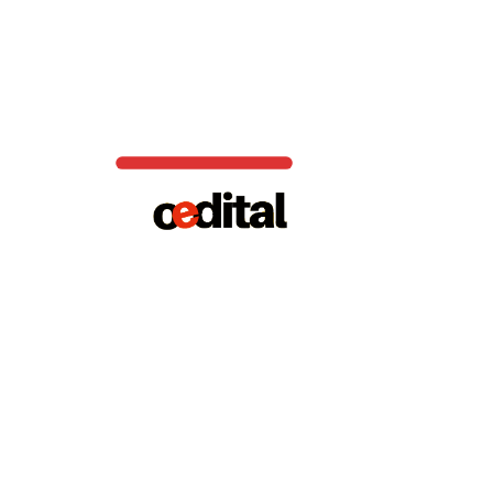
Investigação Social
: Análise da conduta e antecedentes do
candidato.
Curso de Formação
: Enfim, treinamento específico para a
função.​
Essas etapas tem como objetivo garantir que os candidatos
possuam as competências necessárias para desempenhar as
funções de guarda municipal com eficiência e responsabilidade.​