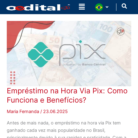
Ir
para
o
conteúdo
Empréstimo na Hora Via Pix: Como
Funciona e Benefícios?
Maria Fernanda
/
23.06.2025
Antes de mais nada, o empréstimo na hora via Pix tem
ganhado cada vez mais popularidade no Brasil,
principalmente devido à sua rapidez e praticidade. Com a