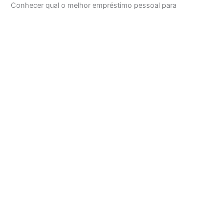
Conhecer qual o melhor empréstimo pessoal para
negativado que o mercado financeiro oferece nos dias de
hoje com boas ofertas de descontos e sem tantos juros é
algo muito importante de se analisar antes de pedir o seu.
Além disso, um bom empréstimo pessoal para negativado
é aquele que além de oferecer boas opções na […]
As melhores Fintechs 2025: Confira