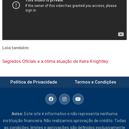
Leia também:
Segredos Oficiais e a ótima atuação de Keira Knightley
Política de Privacidade
Termos e Condições
F
I
Y
a
n
o
c
s
u
e
t
t
b
a
u
Aviso:
Este site é informativo e não representa nenhuma
o
g
b
instituição financeira. Não realizamos aprovação de crédito. Todas
o
r
e
k
a
as condições, limites e aprovações são definidos exclusivamente