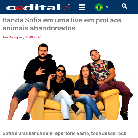
Ir
para
o
Banda Sofia em uma live em prol aos
conteúdo
animais abandonados
Julia Rodrigues
/
18.09.2020
Sofia é uma banda com repertório vasto, toca desde rock