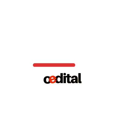
FEMA abre inscrições para medicina com vagas disponíveis.
(Foto:Divulgação)
Candidatos com deficiência
Os candidatos que necessitam de condições especiais para
realização da prova deverão especificar suas necessidades no
ato da inscrição e enviar à
Fundação VUNESP
laudo médico
preenchido e assinado. Veja mais informações sobre o pedido
de atendimento específico no edital.
Provas FEMA
As provas estão previstas para o dia 5 de maio das 14h00 às
18h30 e irão ocorrer no Campus da Fundação Educacional do