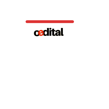
Além dos imigrantes e toda a cena histórica e cultural que se
espalha pelo distrito londrino, há muita cultura de diversos
povos impregnando o bairro. David Bowie morava em Brixton e
sua antiga casa continua sendo um ponto forte de visitas de
turistas. O bairro – Brixton Road ainda revela ao visitantes o
famoso desenho de David Bowie grafitado em um muro local.
Sobretudo, o bairro é parado obrigatório para moradores e
turistas que gostariam de conhecer melhor a história desses
imigrantes de séculos atrás.