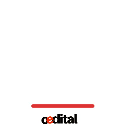
Imagem do site. (divulgação)
Eurodesk Ireland
Grad Ireland
Irish Jobs
Irish Association of Supported Employment
Recruit Ireland
Vagas de emprego na Itália:
Imagem do site. (divulgação)